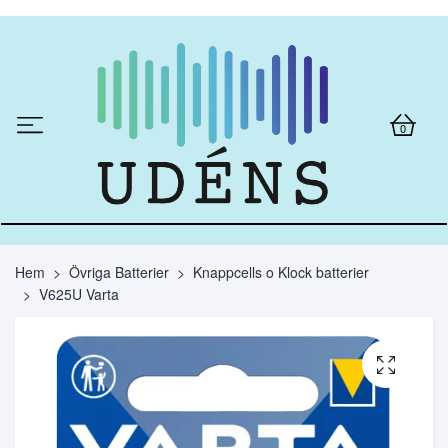
0
Hem
Övriga Batterier
Knappcells o Klock batterier
V625U Varta