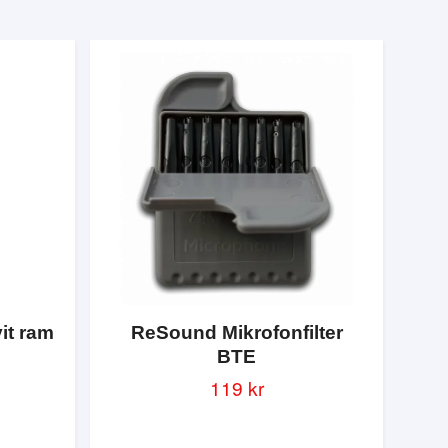
vit ram
ReSound Mikrofonfilter
BTE
119 kr