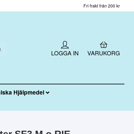
Fri frakt från 200 kr
0
LOGGA IN
VARUKORG
iska Hjälpmedel
lter SF3 M o RIE