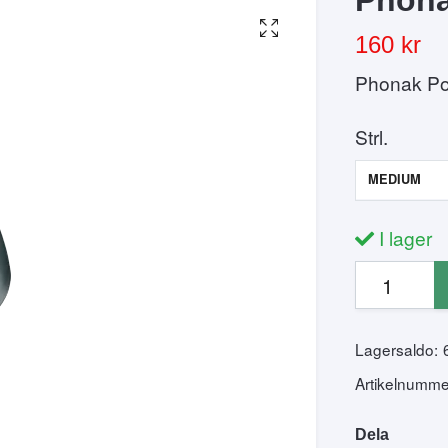
160 kr
Phonak Po
Strl.
MEDIUM
I lager
Lagersaldo:
Artikelnumme
Dela