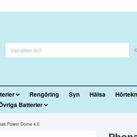
erier
Rengöring
Syn
Hälsa
Hörtekn
Övriga Batterier
nak Power Dome 4.0
Phona