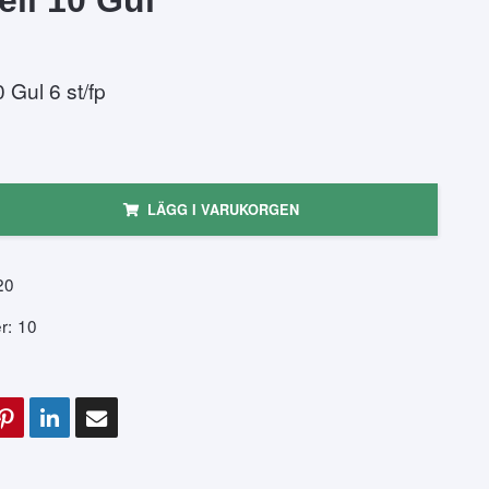
 Gul 6 st/fp
LÄGG I VARUKORGEN
20
r:
10