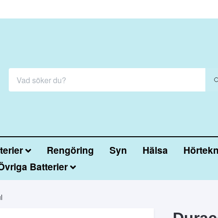
erier
Rengöring
Syn
Hälsa
Hörtekn
Övriga Batterier
l
Durac